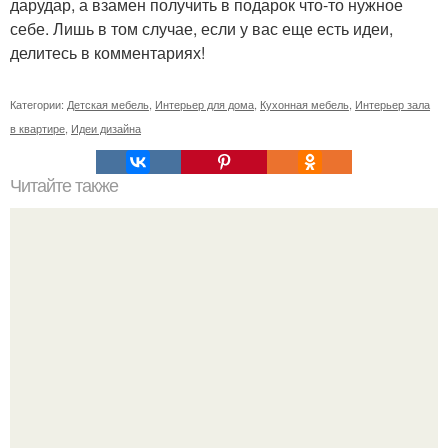
дарудар, а взамен получить в подарок что-то нужное
себе. Лишь в том случае, если у вас еще есть идеи,
делитесь в комментариях!
Категории:
Детская мебель
,
Интерьер для дома
,
Кухонная мебель
,
Интерьер зала
в квартире
,
Идеи дизайна
Читайте также
Как приготовить гипс для заливки форм. Как разводить
гипс: Все о приготовлении идеального раствора