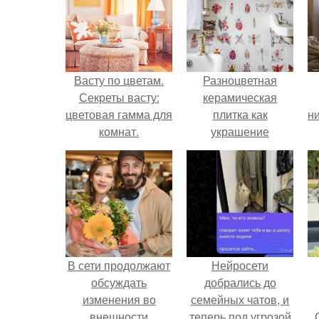
Васту по цветам.
Разноцветная
Секреты васту:
керамическая
цветовая гамма для
плитка как
ни
комнат.
украшение
интерьера.
В сети продолжают
Нейросети
обсуждать
добрались до
изменения во
семейных чатов, и
внешности
теперь под угрозой