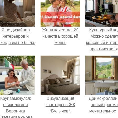
Я не дизайнер
Жена качества. 22
Культурный ко
интерьеров и
качества хорошей
Можно сделат
когда им не была.
жены.
красивый интер
практически г
угодно.
Круг замкнулся:
Визуализация
Дримскроллинг
психологиня
квартиры в ЖК
новый форма
Вероника
"Булычев".
мечтательност
Степанова снова