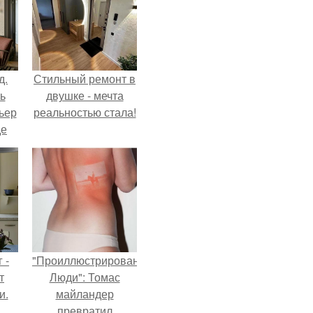
д.
Стильный ремонт в
ь
двушке - мечта
ьер
реальностью стала!
де
 -
"Проиллюстрированные
т
Люди": Томас
и.
майландер
превратил