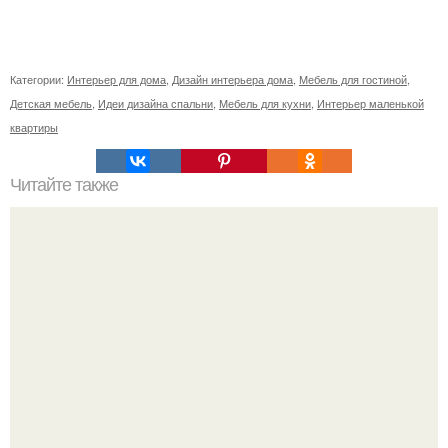
Категории:
Интерьер для дома
,
Дизайн интерьера дома
,
Мебель для гостиной
,
Детская мебель
,
Идеи дизайна спальни
,
Мебель для кухни
,
Интерьер маленькой
квартиры
Читайте также
Спальня с гардеробной.