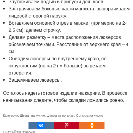
Заутюживаем подгиб и припуски для швов.
Застрачиваем боковые части манжета, выворачиваем
лицевой стороной наружу.
Вставляем основной отрез в манжет (примерно на 2-
2,5 см), делаем строчку.
Делаем разметку – места расположения люверсов
обозначаем точками. Расстояние от верхнего края – 4
см.
Обводим люверсы по внутреннему краю, по
окружностям (но на 2 см больше) вырезаем
отверстия.
Защелкиваем люверсы.
Осталось надеть готовое изделие на карниз. В процессе
нанизывания следите, чтобы складки ложились ровно.
Категории:
Шторы на кухню
,
Шторы из органзы
,
Органза на кухню
Читайте также