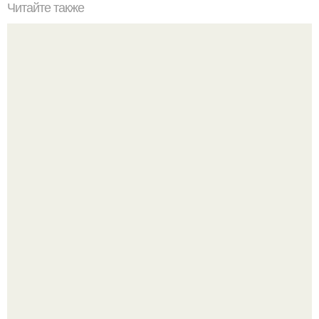
Читайте также
Green Loft. Дизайнеры: Мария летникова, Евгений
барболин.
Дизайн малометражной студии 21, 1 м 2 (24, 9 м 2 с
балконом) в Краснодаре.