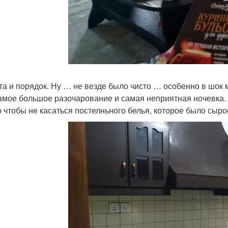
та и порядок. Ну … не везде было чисто … особенно в шок м
амое большое разочарование и самая неприятная ночевка. 
о чтобы не касаться постелньного белья, которое было сыро