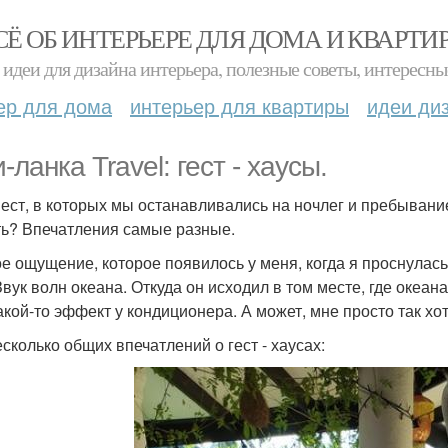
СЁ ОБ ИНТЕРЬЕРЕ ДЛЯ ДОМА И КВАРТИ
идеи для дизайна интерьера, полезные советы, интересны
ер для дома
интерьер для квартиры
идеи ди
ланка Travel: гест - хаусы.
мест, в которых мы останавливались на ночлег и пребывание
ть? Впечатления самые разные.
е ощущение, которое появилось у меня, когда я проснулась
Звук волн океана. Откуда он исходил в том месте, где океана
акой-то эффект у кондиционера. А может, мне просто так хот
есколько общих впечатлений о гест - хаусах: