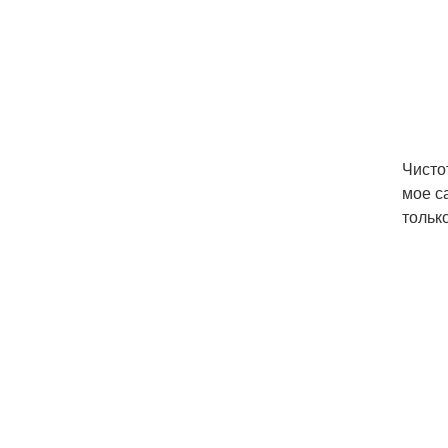
Чисто
мое с
тольк