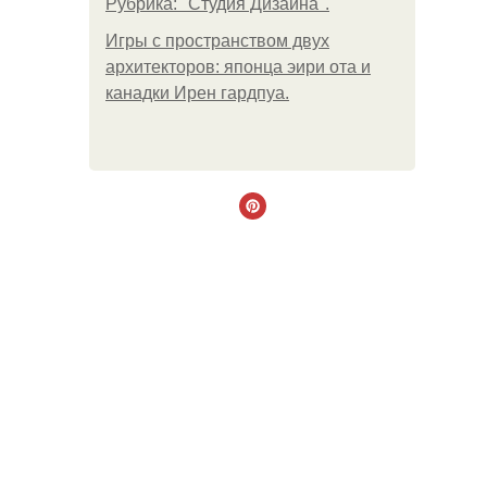
Рубрика: "Студия Дизайна".
Игры с пространством двух
архитекторов: японца эири ота и
канадки Ирен гардпуа.