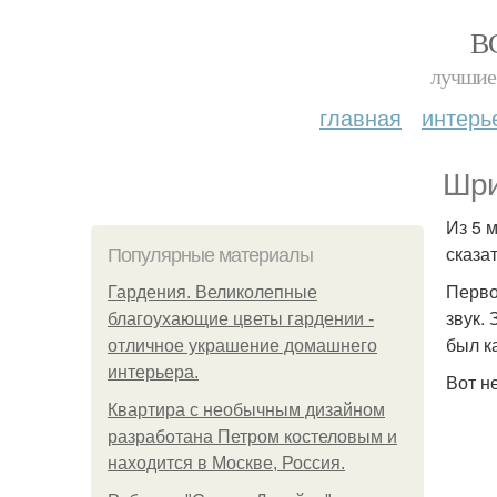
В
лучшие 
главная
интерь
Шри-
Из 5 
сказа
Популярные материалы
Перво
Гардения. Великолепные
звук. 
благоухающие цветы гардении -
был к
отличное украшение домашнего
интерьера.
Вот н
Квартира с необычным дизайном
разработана Петром костеловым и
находится в Москве, Россия.