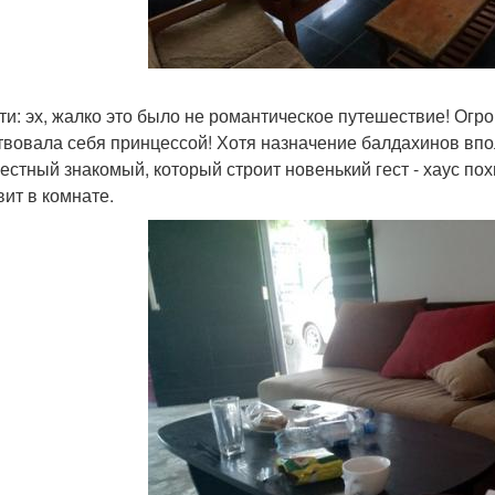
ти: эх, жалко это было не романтическое путешествие! Ог
твовала себя принцессой! Хотя назначение балдахинов впо
естный знакомый, который строит новенький гест - хаус по
вит в комнате.