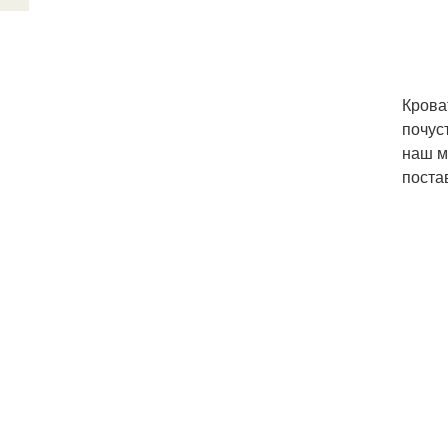
Крова
почус
наш м
поста