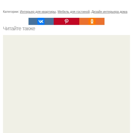
Категории:
Интерьер для квартиры
,
Мебель для гостиной
,
Дизайн интерьера дома
Читайте также
Значение картина с волками. В том случае, если вы
любите вышивать, то наверняка задумывались о том,
что означает та или иная вышитая вами картина.