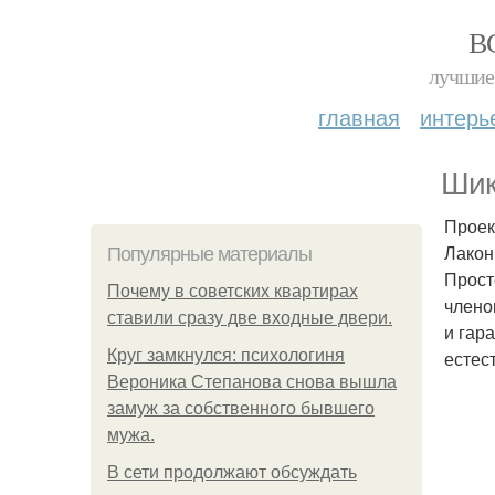
В
лучшие 
главная
интерь
Шик
Проек
Лакон
Популярные материалы
Прост
Почему в советских квартирах
члено
ставили сразу две входные двери.
и гар
Круг замкнулся: психологиня
естес
Вероника Степанова снова вышла
замуж за собственного бывшего
мужа.
В сети продолжают обсуждать