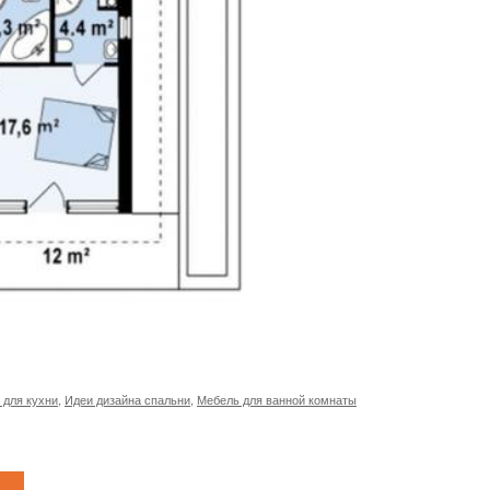
 для кухни
,
Идеи дизайна спальни
,
Мебель для ванной комнаты