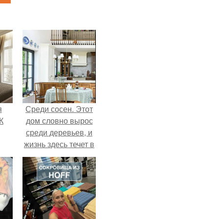
я
Среди сосен. Этот
К
дом словно вырос
среди деревьев, и
жизнь здесь течет в
собственном ритме
- спокойно, без
спешки и лишнего
шума.