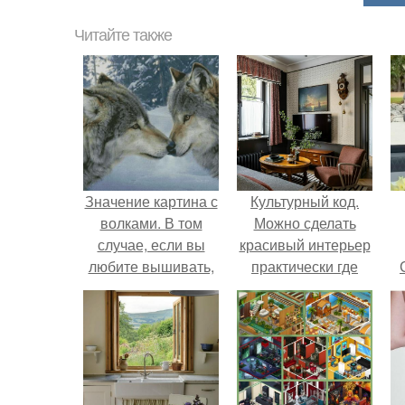
Читайте также
Значение картина с
Культурный код.
волками. В том
Можно сделать
случае, если вы
красивый интерьер
любите вышивать,
практически где
то наверняка
угодно.
задумывались о
том, что означает та
или иная вышитая
вами картина.