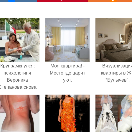
Круг замкнулся:
Моя квартира! -
Визуализаци
психологиня
Место где царит
квартиры в Ж
Вероника
уют.
"Булычев".
Степанова снова
вышла замуж за
собственного
бывшего мужа.