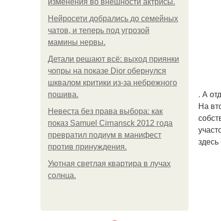
изменения во внешности актрисы.
Нейросети добрались до семейных
чатов, и теперь под угрозой
мамины нервы.
Детали решают всё: выход приянки
чопры на показе Dior обернулся
шквалом критики из-за небрежного
. А о
пошива.
На вт
Невеста без права выбора: как
собст
показ Samuel Cirnansck 2012 года
участ
превратил подиум в манифест
здесь
против принуждения.
Уютная светлая квартира в лучах
солнца.