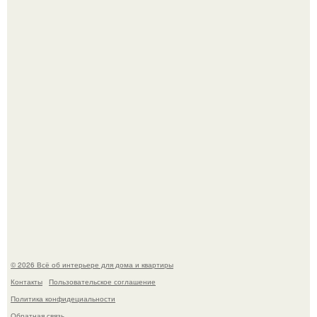
Стильная квартира в светлых приятных тонах.
Преображение в ванной на ул. генерала Григорова, д.
36!
© 2026 Всё об интерьере для дома и квартиры
Контакты
Пользовательское соглашение
Политика конфидециальности
Обратная связь