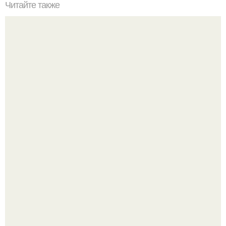
Читайте также
Спрятать батарею отопления.
В сети продолжают обсуждать изменения во внешности
актрисы.