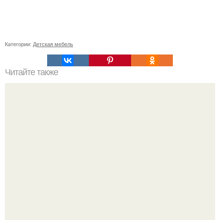
Категории:
Детская мебель
Читайте также
Значение картина с волками. В том случае, если вы
любите вышивать, то наверняка задумывались о том,
что означает та или иная вышитая вами картина.