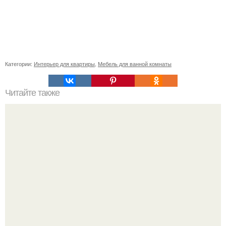
Категории:
Интерьер для квартиры
,
Мебель для ванной комнаты
Читайте также
Белая кухня. Белая кухня - это классика в дизайне и
интерьере с давних времён.