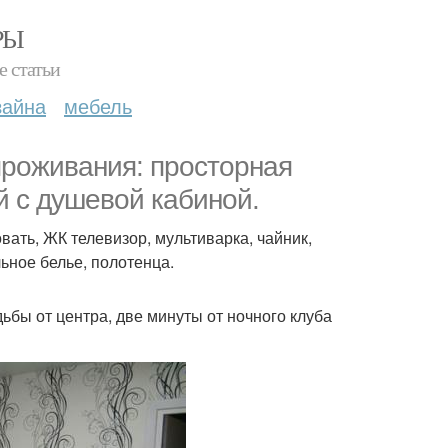
РЫ
е статьи
зайна
мебель
 проживания: просторная
ый с душевой кабиной.
ать, ЖК телевизор, мультиварка, чайник,
ьное белье, полотенца.
дьбы от центра, две минуты от ночного клуба