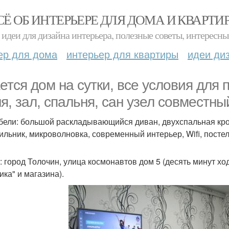
СЁ ОБ ИНТЕРЬЕРЕ ДЛЯ ДОМА И КВАРТИ
идеи для дизайна интерьера, полезные советы, интересны
ер для дома
интерьер для квартиры
идеи ди
ется дом на сутки, все условия для
ня, зал, спальня, сан узел совместн
бели: большой раскладывающийся диван, двухспальная кров
ильник, микроволновка, современный интерьер, Wifi, постел
: город Толочин, улица космонавтов дом 5 (десять минут хо
ика" и магазина).