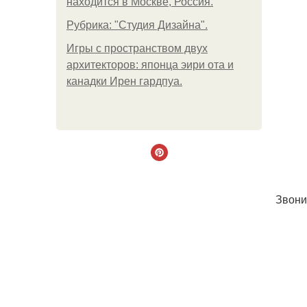
находится в Москве, Россия.
Рубрика: "Студия Дизайна".
Игры с пространством двух
архитекторов: японца эири ота и
канадки Ирен гардпуа.
Звони