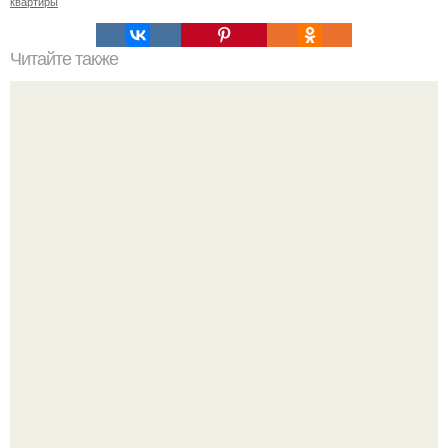
квартиры
Читайте также
Плитка для печки в доме. Плитка для печи и камина -
какую выбрать и какой лучше обложить печь в доме.