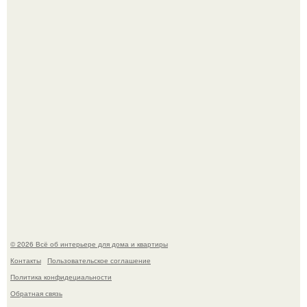
Кёнигсберг. Интерьер дома студенческого братства
"Германия".
В Японии бесплатно раздают дома самураев - звучит как
план на новую жизнь.
© 2026 Всё об интерьере для дома и квартиры
Контакты
Пользовательское соглашение
Политика конфидециальности
Обратная связь