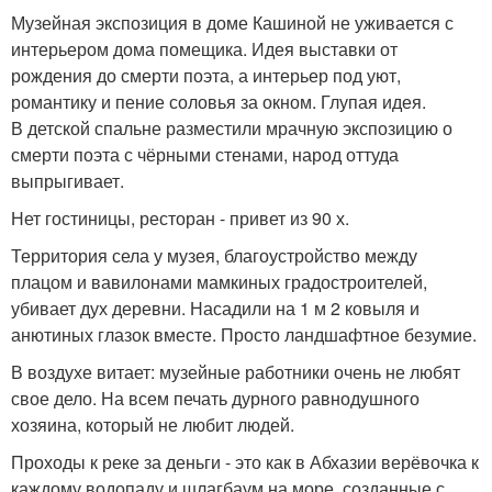
Музейная экспозиция в доме Кашиной не уживается с
интерьером дома помещика. Идея выставки от
рождения до смерти поэта, а интерьер под уют,
романтику и пение соловья за окном. Глупая идея.
В детской спальне разместили мрачную экспозицию о
смерти поэта с чёрными стенами, народ оттуда
выпрыгивает.
Нет гостиницы, ресторан - привет из 90 х.
Территория села у музея, благоустройство между
плацом и вавилонами мамкиных градостроителей,
убивает дух деревни. Насадили на 1 м 2 ковыля и
анютиных глазок вместе. Просто ландшафтное безумие.
В воздухе витает: музейные работники очень не любят
свое дело. На всем печать дурного равнодушного
хозяина, который не любит людей.
Проходы к реке за деньги - это как в Абхазии верёвочка к
каждому водопаду и шлагбаум на море, созданные с