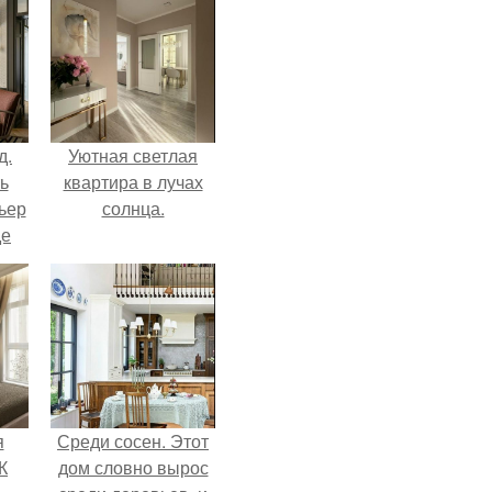
д.
Уютная светлая
ь
квартира в лучах
ьер
солнца.
де
я
Среди сосен. Этот
К
дом словно вырос