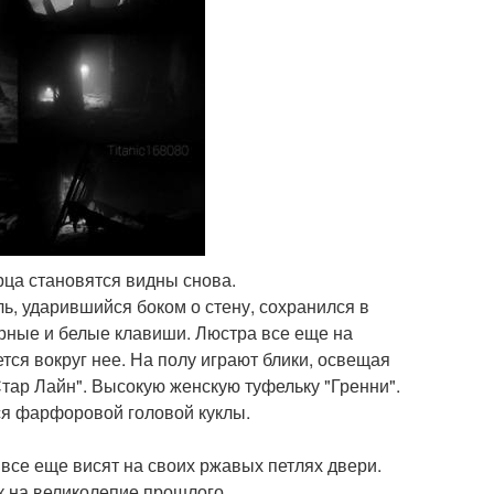
рца становятся видны снова.
ь, ударившийся боком о стену, сохранился в
рные и белые клавиши. Люстра все еще на
тся вокруг нее. На полу играют блики, освещая
тар Лайн". Высокую женскую туфельку "Гренни".
тся фарфоровой головой куклы.
все еще висят на своих ржавых петлях двери.
к на великолепие прошлого.