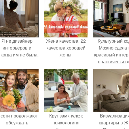
Я не дизайнер
Жена качества. 22
Культурный ко
интерьеров и
качества хорошей
Можно сделат
когда им не была.
жены.
красивый интер
практически г
угодно.
 сети продолжают
Круг замкнулся:
Визуализаци
обсуждать
психологиня
квартиры в Ж