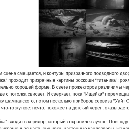
ем сцена смещается, и контуры призрачного подводного дво
ка" проходит призрачные картины роскоши "титаника": роял
тельно хорошей форме. В свете прожекторов различимы че
де с потолка свисает. И сверкает, пока "Ищейка" перемещае
ку шампанского, потом несколько приборов сервиза "Уайт С
 что-то жуткое: нечто, похожее на детский череп, оказывае
ка" входит в коридор, который сохранился лучше. Повсюду 
о украшенная часть обшивки, настенные канделябры. Наме