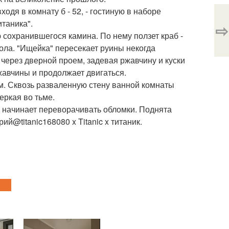
одя в комнату б - 52, - гостиную в наборе
итаника".
⇨
сохранившегося камина. По нему ползет краб -
тола. "Ищейка" пересекает руины некогда
через дверной проем, задевая ржавчину и куски
жавчины и продолжает двигаться.
ом. Сквозь разваленную стену ванной комнаты
еркая во тьме.
и начинает переворачивать обломки. Поднята
ий@titanic168080 x Titanic x титаник.