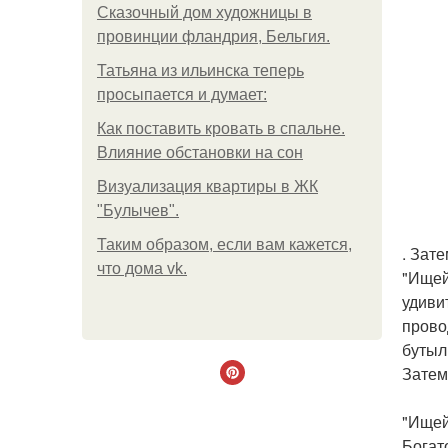
Сказочный дом художницы в
провинции фландрия, Бельгия.
Татьяна из ильинска теперь
просыпается и думает:
Как поставить кровать в спальне.
Влияние обстановки на сон
Визуализация квартиры в ЖК
"Булычев".
Таким образом, если вам кажется,
. Зат
что дома vk.
"Ищей
удиви
прово
бутыл
Затем
"Ищей
Богат