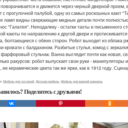
 поворачивается и движется через черный дверной проем, вх
т с прогулочной палубой, одну из самых роскошных кают "Т
те ламп видны сверкающие медные детали почти полностью 
нос "Галатея". Неподалеку - остатки тахты и письменного с
ой каюты по направлению к другой двери и протискивается 
а, болтающиеся с обеих сторон. Робот выходит из облака р
ки кровати с балдахином. Разбитые стулья, комод с зеркал
 фарфоровый стульчак. Ванна выглядит почти как новая, св
лько ракурсов: робот выпускает свои руки - манипуляторы 
 ее керамические цвета так же ярки, как в 1912 году. Сценар
и:
Мебель для гостиной
,
Детская мебель
,
Мебель для ванной комнаты
авилось? Поделитесь с друзьями!