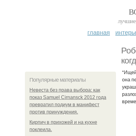
В
лучшие 
главная
интерь
Роб
ког
"Ищей
она п
Популярные материалы
украш
Невеста без права выбора: как
разло
показ Samuel Cirnansck 2012 года
време
превратил подиум в манифест
против принуждения.
Кирпич в прихожей и на кухне
поклеила.