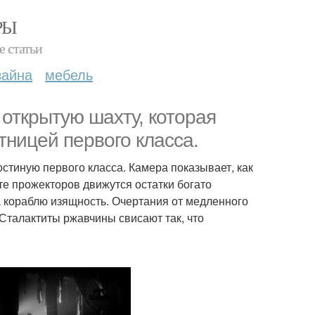
РЫ
е статьи
зайна
мебель
открытую шахту, которая
тницей первого класса.
остиную первого класса. Камера показывает, как
е прожекторов движутся остатки богато
 кораблю изящность. Очертания от медленного
талактиты ржавчины свисают так, что