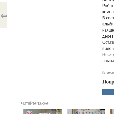
Робот
комна
⇦
В све
альби
изящн
дерев
Остат
виден
Неско
лампа,
Категори
Понр
Читайте также