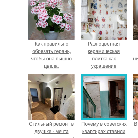
Как правильно
Разноцветная
обрезать герань,
керамическая
чтобы она пышно
плитка как
ни
цвела.
украшение
интерьера.
Стильный ремонт в
Почему в советских
В
двушке - мечта
квартирах ставили