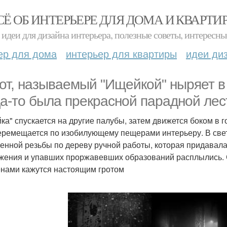
СЁ ОБ ИНТЕРЬЕРЕ ДЛЯ ДОМА И КВАРТИ
идеи для дизайна интерьера, полезные советы, интересны
ер для дома
интерьер для квартиры
идеи ди
от, называемый "Ищейкой" ныряет в 
да-то была прекрасной парадной лес
ка" спускается на другие палубы, затем движется боком в г
еремещается по изобилующему пещерами интерьеру. В свет
енной резьбы по дереву ручной работы, которая придавала
жения и упавших проржавевших образований расплылись. С
нами кажутся настоящим гротом