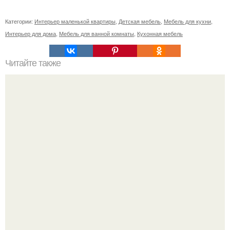
Категории:
Интерьер маленькой квартиры
,
Детская мебель
,
Мебель для кухни
,
Интерьер для дома
,
Мебель для ванной комнаты
,
Кухонная мебель
Читайте также
? 10. Ежедневных хитростей, позволяющих никогда не
делать уборку?