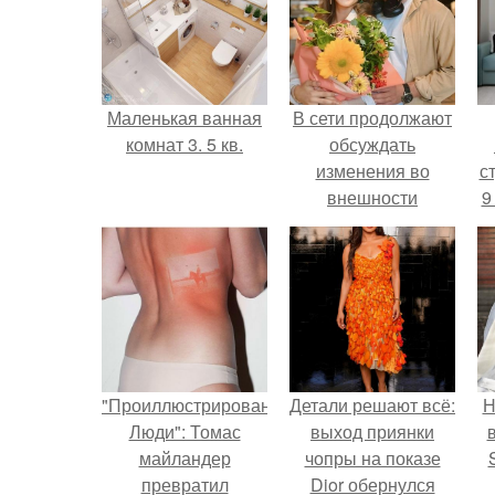
Маленькая ванная
В сети продолжают
комнат 3. 5 кв.
обсуждать
изменения во
ст
внешности
9
актрисы.
"Проиллюстрированные
Детали решают всё:
Н
Люди": Томас
выход приянки
майландер
чопры на показе
превратил
Dior обернулся