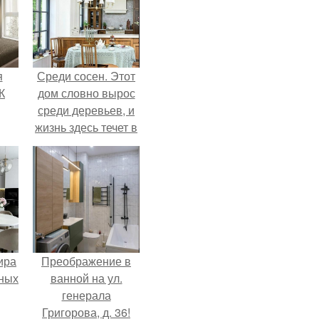
я
Среди сосен. Этот
К
дом словно вырос
среди деревьев, и
жизнь здесь течет в
собственном ритме
- спокойно, без
спешки и лишнего
шума.
ира
Преображение в
тных
ванной на ул.
генерала
Григорова, д. 36!