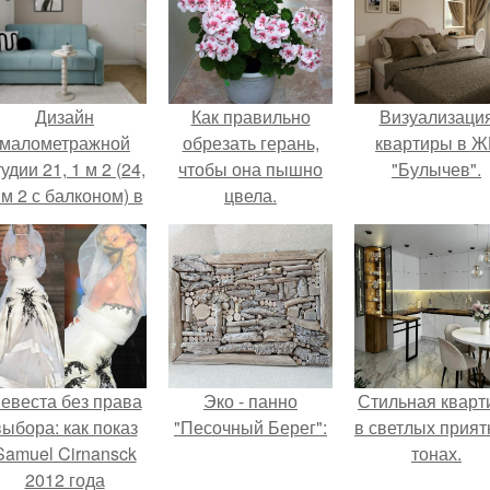
Дизайн
Как правильно
Визуализаци
малометражной
обрезать герань,
квартиры в Ж
удии 21, 1 м 2 (24,
чтобы она пышно
"Булычев".
 м 2 с балконом) в
цвела.
Краснодаре.
евеста без права
Эко - панно
Стильная кварт
выбора: как показ
"Песочный Берег":
в светлых прия
Samuel Cirnansck
тонах.
2012 года