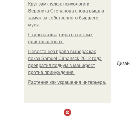
Круг замкнулся: психологиня
Вероника Степанова снова вышла
замуж за собственного бывшего
мужа.
Стильная квартира в светлых
приятных тонах.
Невеста без права выбора: как
показ Samuel Cirnansck 2012 года
Дизай
превратил подиум в манифест
против принуждения.
Растения как украшения интерьера.