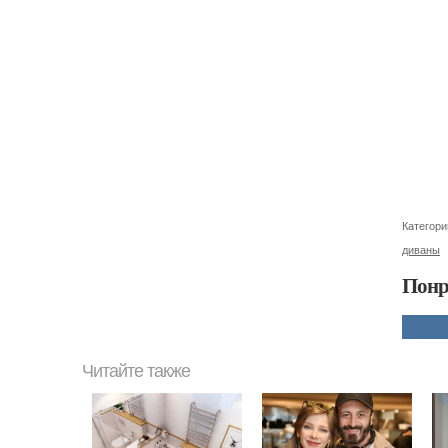
Категори
диваны
Понр
Читайте также