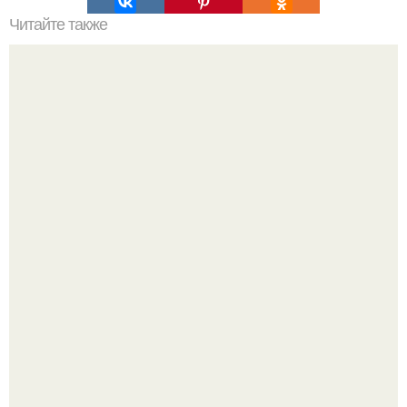
Читайте также
Жена качества. 22 качества хорошей жены.
Культурный код. Можно сделать красивый интерьер
практически где угодно.