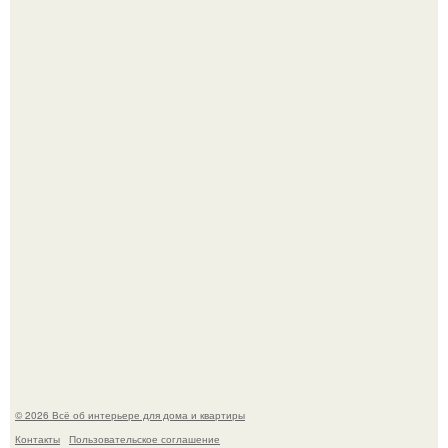
Сокровища из Hoff.
Эко - панно "Песочный Берег":
© 2026 Всё об интерьере для дома и квартиры
Контакты
Пользовательское соглашение