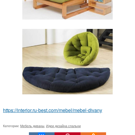
https://interior.ru-best.com/mebel/mebel-divany
Категории:
Мебель диваны
,
Идеи дизайна спальни