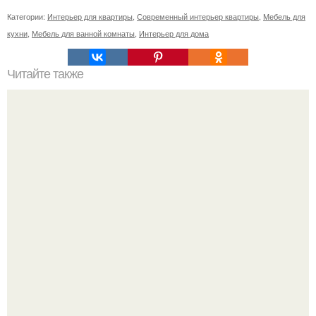
Категории:
Интерьер для квартиры
,
Современный интерьер квартиры
,
Мебель для
кухни
,
Мебель для ванной комнаты
,
Интерьер для дома
Читайте также
Новый год: как выбрать подарок по знаку зодиака.