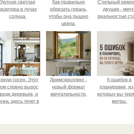
Уютная светлая
Как правильно
Стильный ремон
квартира в лучах
обрезать герань,
двушке - мечт
солнца.
чтобы она пышно
реальностью ста
цвела.
реди сосен. Этот
Дримскроллинг -
5 ошибок в
ом словно вырос
новый формат
планировке, из
реди деревьев, и
мечтательности.
которых вы тер
изнь здесь течет в
метры.
обственном ритме
- спокойно, без
пешки и лишнего
шума.