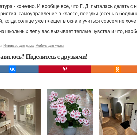
атура - конечно. И вообще всё, что Г. Д. пыталась делать с 
риятия, самоуправление в классе, поездки (осень в болдин
й, когда солнце уже плещет в окна и учиться совсем не хоче
 из школьных лет у вас вызывает теплые чувства и что, наоб
и:
Интерьер для дома
,
Мебель для кухни
авилось? Поделитесь с друзьями!