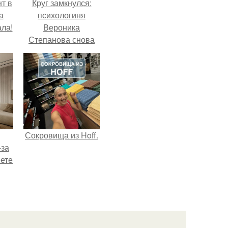
т в
Круг замкнулся:
а
психологиня
ла!
Вероника
Степанова снова
вышла замуж за
собственного
бывшего мужа.
Сокровища из Hoff.
-за
яете