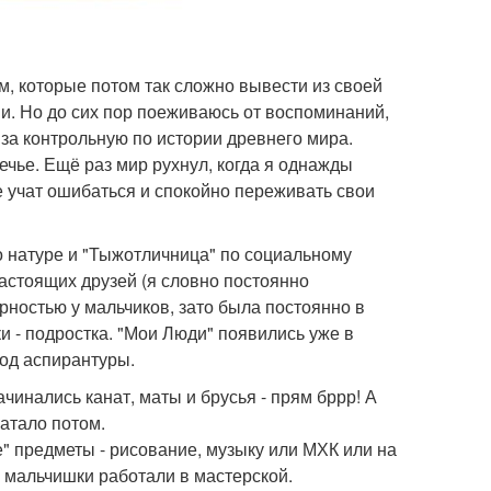
м, которые потом так сложно вывести из своей
и. Но до сих пор поеживаюсь от воспоминаний,
 за контрольную по истории древнего мира.
чье. Ещё раз мир рухнул, когда я однажды
е учат ошибаться и спокойно переживать свои
о натуре и "Тыжотличница" по социальному
настоящих друзей (я словно постоянно
рностью у мальчиков, зато была постоянно в
 - подростка. "Мои Люди" появились уже в
год аспирантуры.
ачинались канат, маты и брусья - прям бррр! А
ватало потом.
е" предметы - рисование, музыку или МХК или на
а мальчишки работали в мастерской.