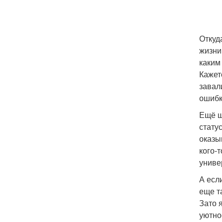
Откуд
жизни
каким
Кажет
завал
ошиб
Ещё ш
стату
оказы
кого-
униве
А есл
еще т
Зато 
уютно