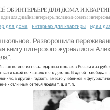
СЁ ОБ ИНТЕРЬЕРЕ ДЛЯ ДОМА И КВАРТИ
идеи для дизайна интерьера, полезные советы, интересны
ер для дома
интерьер для квартиры
идеи ди
школьное. Разворошила переживани
ая книгу питерского журналиста Ал
ла".
бывал во многих нестандартных школах в России и за рубежо
иться и какой не хватало в его детстве. В одной - свобода 
лениях, в другой - гаджеты вместо учебников и футуристичес
ие к отличным от тебя людям т. д. и т. п.