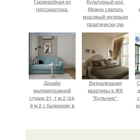
Гардеробная из
Культурный код.
гипсокартона.
Можно сделать
красивый интерьер
практически где
угодно.
Дизайн
Визуализация
С
малометражной
квартиры в ЖК
д
студии 21, 1 м 2 (24,
"Булычев".
с
9 м 2 с балконом) в
ж
Краснодаре.
с
с