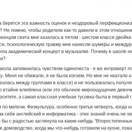
а берется эта важность оценок и нездоровый перфекциониз
? Не помню, чтобы родители как-то давили в этом отношени
 концом света мне казалась в пятом - шестом классе двойка
ся, психологическую травму мне нанесли шумеры и междуре
ила академический концерт в музыкалке. Почему в школе н
ки?
кола запомнилась чувством одиночеста - я же интроверт п
су. Меня не обижали, я не была изгоем. Но мне не хватало 
валась между группами в классе) и не пользовалась популя
то втайне влюблена (или это обычное мироощущение девочки
рситете, а самая классная учебная тусовка была в первый 
и по мелочи. Физкультура, особенно третья четверть, когда н
ак себе английский и информатика - этих знаний очень не х
я бы с радостью заглянула на какие-нибудь "Второстепенны
е домоводство, когда мы что-нибудь готовили на кухне, пок