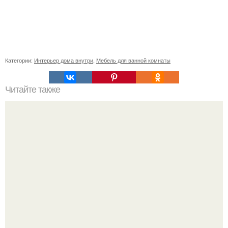
Категории:
Интерьер дома внутри
,
Мебель для ванной комнаты
Читайте также
Нет любовника лучше меня - шах рукх кхан.