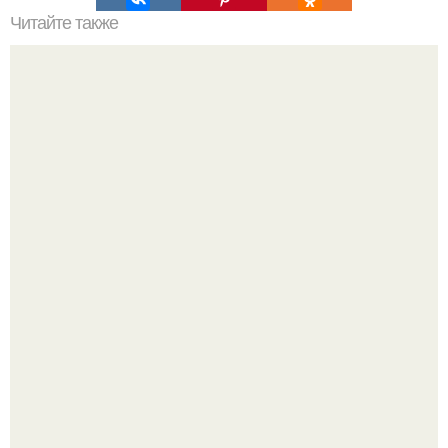
Читайте также
Маленькая ванная комнат 3. 5 кв.
Уютная светлая квартира в лучах солнца.