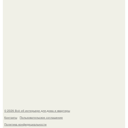
"Проиллюстрированные Люди": Томас майландер
превратил солнечные ожоги в арт - объект.
Невеста без права выбора: как показ Samuel Cirnansck
2012 года превратил подиум в манифест против
принуждения.
© 2026 Всё об интерьере для дома и квартиры
Контакты
Пользовательское соглашение
Политика конфидециальности