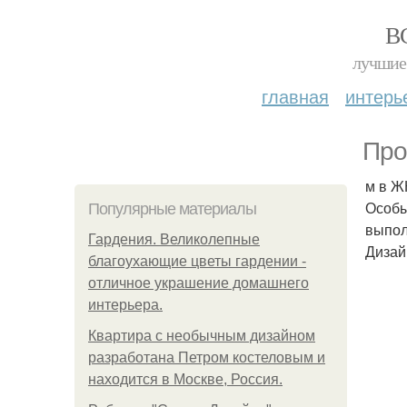
В
лучшие 
главная
интерь
Про
м в Ж
Особы
Популярные материалы
выпол
Гардения. Великолепные
Дизай
благоухающие цветы гардении -
отличное украшение домашнего
интерьера.
Квартира с необычным дизайном
разработана Петром костеловым и
находится в Москве, Россия.