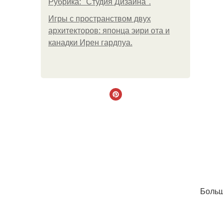
Рубрика: "Студия Дизайна".
Игры с пространством двух
архитекторов: японца эири ота и
канадки Ирен гардпуа.
Больш