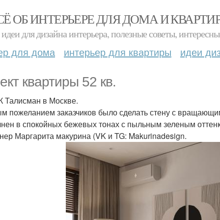
СЁ ОБ ИНТЕРЬЕРЕ ДЛЯ ДОМА И КВАРТИ
идеи для дизайна интерьера, полезные советы, интересны
ер для дома
интерьер для квартиры
идеи ди
ект квартиры 52 кв.
К Талисман в Москве.
м пожеланием заказчиков было сделать стену с вращающим
нен в спокойных бежевых тонах с пыльным зеленым оттенк
нер Маргарита макурина (VK и TG: Makurinadesign.