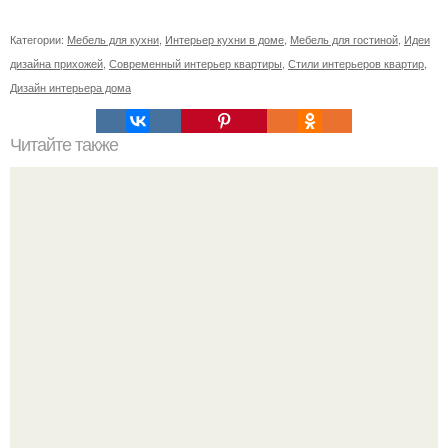
Категории:
Мебель для кухни
,
Интерьер кухни в доме
,
Мебель для гостиной
,
Идеи
дизайна прихожей
,
Современный интерьер квартиры
,
Стили интерьеров квартир
,
Дизайн интерьера дома
Читайте также
Сколько сохнут обои на флизелиновой основе после
поклейки. Когда высохнет клей?