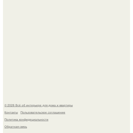
Невеста без права выбора: как показ Samuel Cirnansck
2012 года превратил подиум в манифест против
принуждения.
Сокровища из Hoff.
© 2026 Всё об интерьере для дома и квартиры
Контакты
Пользовательское соглашение
Политика конфидециальности
Обратная связь