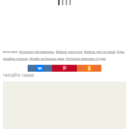
Категории:
Интерьер для квартиры
,
Мебель для кухни
,
Мебель для гостиной
,
Идеи
дизайна спальни
,
Дизайн интерьера дома
,
Интерьер квартиры студии
Читайте также
Ваза из бутылки. Приступаем к уроку