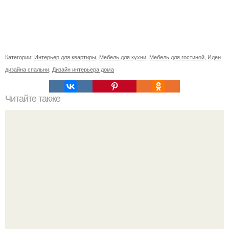
Категории:
Интерьер для квартиры
,
Мебель для кухни
,
Мебель для гостиной
,
Идеи
дизайна спальни
,
Дизайн интерьера дома
Читайте также
Игровая зона для детей дома. 50 идей, как обустроить в
комнате детский уголок