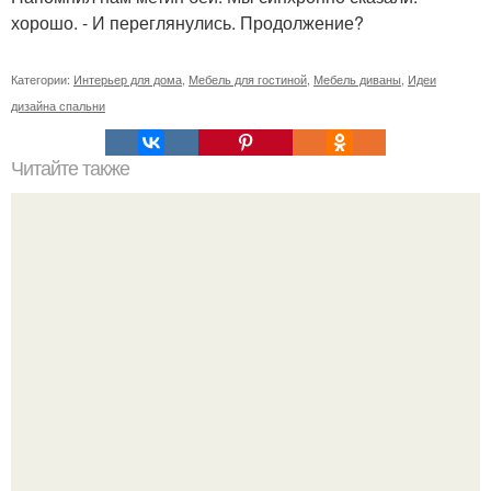
хорошо. - И переглянулись. Продолжение?
Категории:
Интерьер для дома
,
Мебель для гостиной
,
Мебель диваны
,
Идеи
дизайна спальни
Читайте также
Как сделать раздвижной экран под ванну из мдф своими
руками.