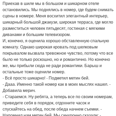
Приехав в шиле мы в большом и шикарном отеле
остановились. Мы поднялись в номер, где будем снимать
сцены в номере. Меня восхитил элегантный интерьер,
шикарный большой джакузи, широкая терраса, где могло
разместиться человек пятьдесят, гостиная с мягкими
диванами и большим телевизором.
И, конечно, я оценила хорошо обставленную спальную
комнату. Однако широкая кровать под шелковым
покрывалом вызвала тревожное чувство, потому что все
было не только роскошно, но и романтично. Но конечно
же, мы прибыли сюда не ради романтики. Барыш и
остальные тоже оценили номер.
- Всё просто шикарно! - Подметил метин бей.
- Дааа. Именно такой номер как в моих мыслях нашел. -
Добавила мерич.
- Стараемся. Ну ребята, а теперь все по своим номерам,
приведите себя в порядок, отдохните часок и
спускайтесь на обед, после обеда начнем съемки. -
Напомнил нам метин бей. Мы синхронно сказали: -