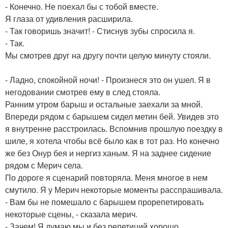
- Конечно. Не поехал бы с тобой вместе.
Я глаза от удивления расширила.
- Так говоришь значит! - Стиснув зубы спросила я.
- Так.
Мы смотрев друг на другу почти целую минуту стояли.
- Ладно, спокойной ночи! - Произнеся это он ушел. Я в
негодовании смотрев ему в след стояла.
Ранним утром барыш и остальные заехали за мной.
Впереди рядом с барышем сидел метин бей. Увидев это
я внутренне расстроилась. Вспомнив прошлую поездку в
шиле, я хотела чтобы всё было как в тот раз. Но конечно
же без Онур бея и нергиз ханым. Я на заднее сидение
рядом с Мерич села.
По дороге я сценарий повторяла. Меня многое в нем
смутило. Я у Мерич некоторые моменты расспрашивала.
- Вам бы не помешало с барышем прорепетировать
некоторые сцены, - сказала мерич.
- Зачем! Я думаю мы и без репетиций хорошо