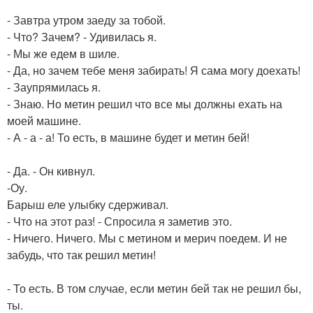
- Завтра утром заеду за тобой.
- Что? Зачем? - Удивилась я.
- Мы же едем в шиле.
- Да, но зачем тебе меня забирать! Я сама могу доехать!
- Заупрямилась я.
- Знаю. Но метин решил что все мы должны ехать на
моей машине.
- А - а - а! То есть, в машине будет и метин бей!
- Да. - Он кивнул.
-Оу.
Барыш еле улыбку сдерживал.
- Что на этот раз! - Спросила я заметив это.
- Ничего. Ничего. Мы с метином и мерич поедем. И не
забудь, что так решил метин!
- То есть. В том случае, если метин бей так не решил бы,
ты.