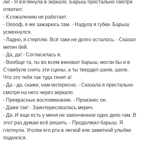
ли! - Я взглянула в зеркало. Барыш пристально смотря
ответил:
- К сожалению не работает.
- Ооооф, я же зажарюсь там. - Надула я губки. Барыш
усмехнулся.
- Ладно, я стерплю. Всё таки не долго осталось. - Сказал
метин бей.
- Да, да! - Согласилась я.
- Вообще та, ты во всем виноват барыш, могли бы и в
Стамбуле снять эти сцены, а ты твердил шиле, шиле.
Что это тебя так туда тянет а!
- Да - да, скажи, нам интересно. - Сказала я пристально
смотря на него через зеркало.
- Прекрасные воспоминание. - Произнес он.
- Даже так! - Заинтересовалась мерич.
- Да. И еще есть у меня не законченное одно дело там. В
этот раз думаю всё решить. - Продолжил барыш. Я
глотнула. Уголок его рта в легкой еле заметной улыбке
поднялся.