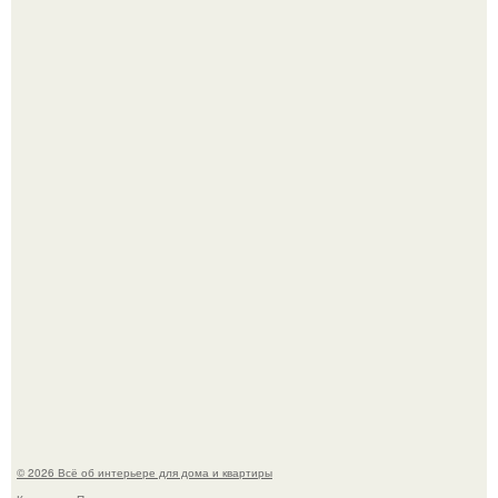
Откуда у дизайнера так много идей?
Детали решают всё: выход приянки чопры на показе Dior
обернулся шквалом критики из-за небрежного пошива.
© 2026 Всё об интерьере для дома и квартиры