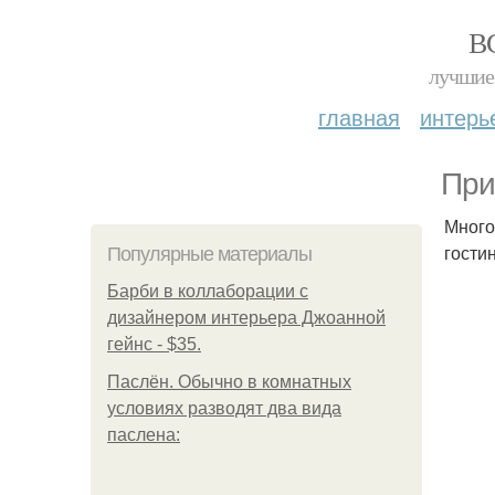
В
лучшие 
главная
интерь
При
Много
гости
Популярные материалы
Барби в коллаборации с
дизайнером интерьера Джоанной
гейнс - $35.
Паслён. Обычно в комнатных
условиях разводят два вида
паслена: