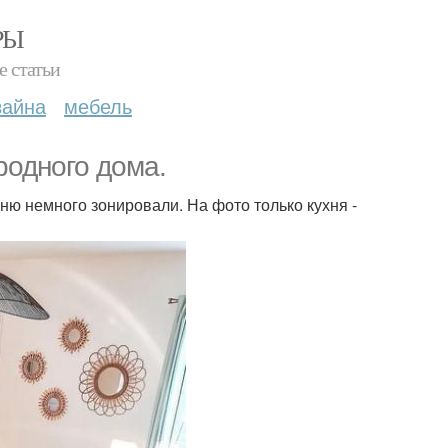
РЫ
е статьи
зайна
мебель
родного дома.
хню немного зонировали. На фото только кухня -