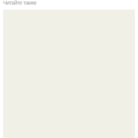
Читайте также
Ура! Долгожданное путешествие на дачу к маэстро
архитектуры тотану кузембаеву в город Каширу
московской области состоялось!
Недавно сказали, что дизайну в ижгту учат лучше, чем в