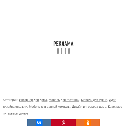
Категории:
Интерьер для дома
,
Мебель для гостиной
,
Мебель для кухни
,
Идеи
дизайна спальни
,
Мебель для ванной комнаты
,
Дизайн интерьера дома
,
Красивые
интерьеры домов