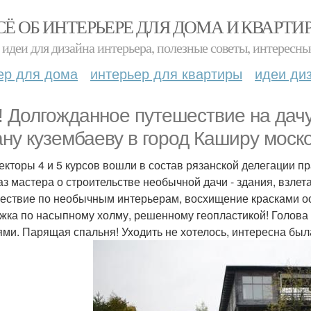
СЁ ОБ ИНТЕРЬЕРЕ ДЛЯ ДОМА И КВАРТИ
идеи для дизайна интерьера, полезные советы, интересны
ер для дома
интерьер для квартиры
идеи ди
! Долгожданное путешествие на дачу
ану кузембаеву в город Каширу моск
екторы 4 и 5 курсов вошли в состав рязанской делегации п
аз мастера о строительстве необычной дачи - здания, взле
ествие по необычным интерьерам, восхищение красками о
жка по насыпному холму, решенному геопластикой! Голова з
ями. Парящая спальня! Уходить не хотелось, интересна был