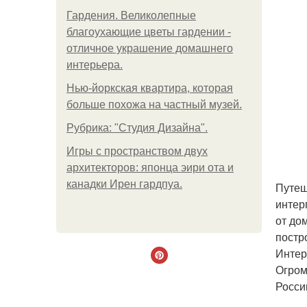
Гардения. Великолепные
благоухающие цветы гардении -
отличное украшение домашнего
интерьера.
Нью-йоркская квартира, которая
больше похожа на частный музей.
Рубрика: "Студия Дизайна".
Игры с пространством двух
архитекторов: японца эири ота и
канадки Ирен гардпуа.
Путеш
интер
от до
постр
Интер
Огром
Росси