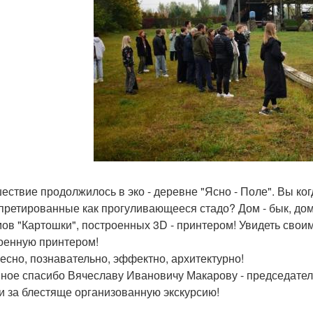
ествие продолжилось в эко - деревне "Ясно - Поле". Вы ког
претированные как прогуливающееся стадо? Дом - бык, дом -
мов "Картошки", построенных 3D - принтером! Увидеть свои
оенную принтером!
есно, познавательно, эффектно, архитектурно!
ное спасибо Вячеславу Ивановичу Макарову - председател
и за блестяще организованную экскурсию!