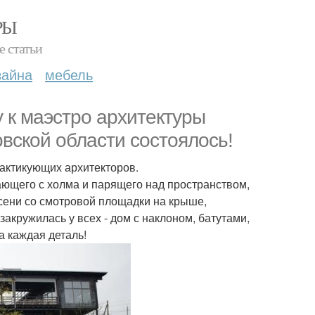
РЫ
е статьи
зайна
мебель
 к маэстро архитектуры
овской области состоялось!
рактикующих архитекторов.
тающего с холма и парящего над пространством,
сени со смотровой площадки на крыше,
акружилась у всех - дом с наклоном, батутами,
а каждая деталь!