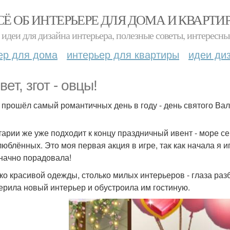
СЁ ОБ ИНТЕРЬЕРЕ ДЛЯ ДОМА И КВАРТИ
идеи для дизайна интерьера, полезные советы, интересны
ер для дома
интерьер для квартиры
идеи ди
ет, згот - овцы!
 прошёл самый романтичных день в году - день святого Вал
тарии же уже подходит к концу праздничный ивент - море с
люблённых. Это моя первая акция в игре, так как начала я и
начно порадовала!
ко красивой одежды, столько милых интерьеров - глаза раз
ерила новый интерьер и обустроила им гостиную.