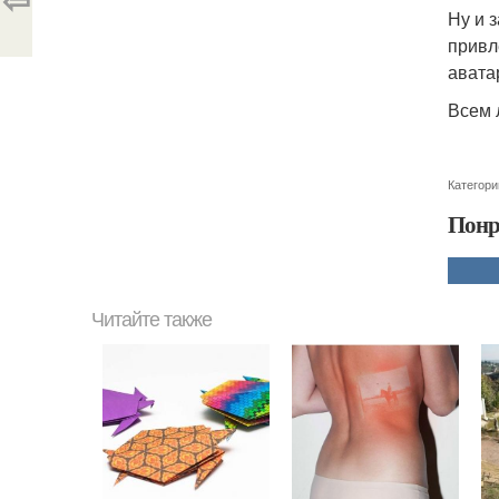
Ну и 
привл
авата
Всем 
Категори
Понр
Читайте также