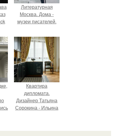
ава
Литературная
каз
Москва. Дома -
sck
музеи писателей.
иум
тив
.
дке,
Квартира
дипломата.
по
Дизайнер Татьяна
лись
Сорокина - Ильина
ию
создала
.
классический
интерьер для