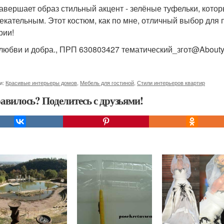
завершает образ стильный акцент - зелёные туфельки, кото
екательным. Этот костюм, как по мне, отличный выбор для 
рии!
любви и добра., ПРП 630803427 тематический_згот@Abouty
и:
Красивые интерьеры домов
,
Мебель для гостиной
,
Стили интерьеров квартир
авилось? Поделитесь с друзьями!