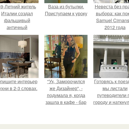
69-Летний житель
Ваза из бутылки.
Невеста без пр
Италии создал
Приступаем к уроку
выбора: как по
фальшивый
Samuel Cirnan
античный
2012 года
амфитеатр и
превратил под
долгое время
в манифест про
успешно выдавал
принуждения
его за настоящее
историческое
наследие.
пишите интерьер
"Ух, Заморочился
Готовясь к поез
ухни в 2-3 словах.
же Дизайнер", -
мы листали
подумала я, когда
путеводители 
зашла в кафе - бар
городу и наткну
"слезы березы".
на фотограф
белого дворца