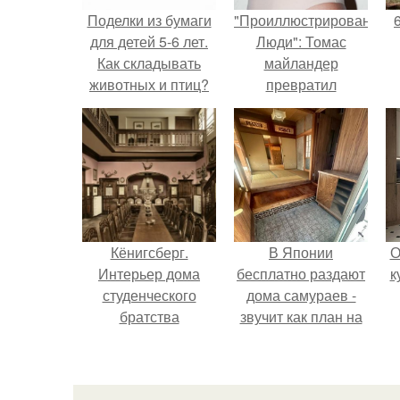
Поделки из бумаги
"Проиллюстрированные
для детей 5-6 лет.
Люди": Томас
Как складывать
майландер
животных и птиц?
превратил
солнечные ожоги в
арт - объект.
Кёнигсберг.
В Японии
О
Интерьер дома
бесплатно раздают
к
студенческого
дома самураев -
братства
звучит как план на
"Германия".
новую жизнь.