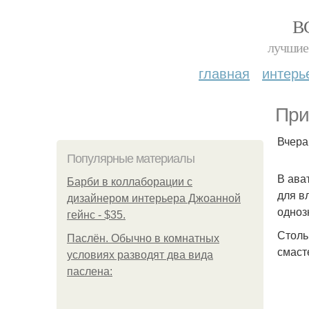
В
лучшие 
главная
интерь
Прив
Вчера
Популярные материалы
В ава
Барби в коллаборации с
для в
дизайнером интерьера Джоанной
одноз
гейнс - $35.
Столь
Паслён. Обычно в комнатных
смаст
условиях разводят два вида
паслена: