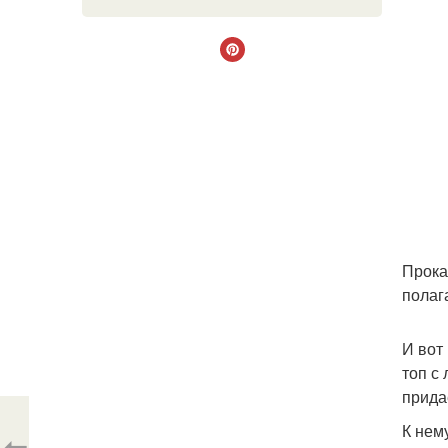
Прока
полаг
И вот
топ с
прида
К нем
⇦