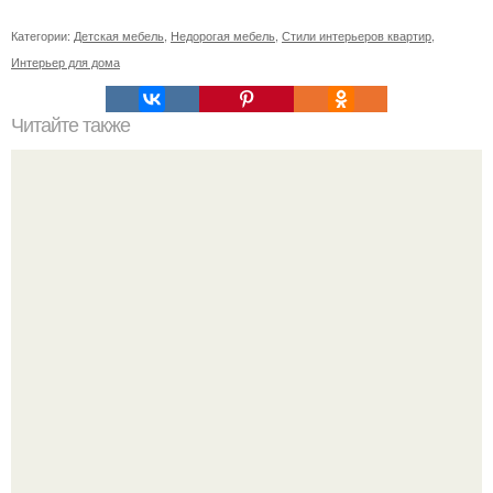
Категории:
Детская мебель
,
Недорогая мебель
,
Стили интерьеров квартир
,
Интерьер для дома
Читайте также
26 вещей, убивающих женственность.