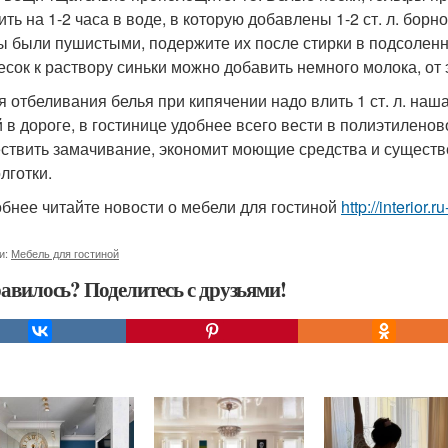
ить на 1-2 часа в воде, в которую добавлены 1-2 ст. л. бор
ы были пушистыми, подержите их после стирки в подсоленно
есок к раствору синьки можно добавить немного молока, от э
ля отбеливания белья при кипячении надо влить 1 ст. л. наш
 в дороге, в гостинице удобнее всего вести в полиэтиленово
ствить замачивание, экономит моющие средства и существе
лготки.
бнее читайте новости о мебели для гостиной
http://interior
и:
Мебель для гостиной
авилось? Поделитесь с друзьями!