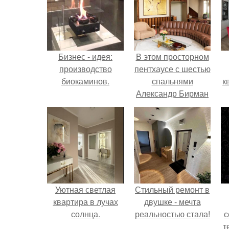
Бизнес - идея:
В этом просторном
производство
пентхаусе с шестью
биокаминов.
спальнями
к
Александр Бирман
живет со своей
семьей.
Уютная светлая
Стильный ремонт в
квартира в лучах
двушке - мечта
солнца.
реальностью стала!
с
т