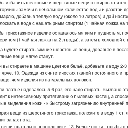
обы избавить шелковые и шерстяные вещи от жирных пятен, 
 горчицы замочи в небольшом количестве воды и разотри д
 марлю, добавь в теплую воду (около 10 литров) и дай насто
лоскать в воде с нашатырным спиртом (1 чайная ложка на 1
обы трикотажное изделие оставалось мягким и пушистым, по
церином (1 чайная ложка на 2 л воды), а затем в холодной 
гда будете стирать зимние шерстяные вещи, добавьте в посл
яные вещи мягче станут.
ли вы стираете в машине цветное бельё, добавьте в воду 2-3
т ярче. 10. Одежда из синтетических тканей постоянного и п
чаще, чем изделия из натуральных волокон.
сли платье надевалось 5-6 раз, его надо стирать. Вызвано эт
дит к интенсивному притягиванию пылевых частиц, а спосо
ые выделения кожи - к быстрому загрязнению внутренней 
тирая вещи из шерстяного трикотажа, положите в воду 1 ст. л
нит запах пота.
 вещи тщательно прополощите. 13. Белые носки, гольфы пр