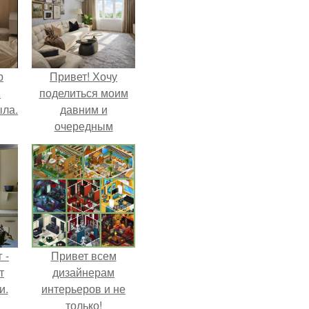
р
Привет! Хочу
и
поделиться моим
ыла.
давним и
очередным
неопубликованным
проектом.
 -
Привет всем
т
дизайнерам
и.
интерьеров и не
только!