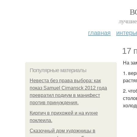
В
лучшие 
главная
интерь
17 
На за
Популярные материалы
1. ве
растя
Невеста без права выбора: как
показ Samuel Cirnansck 2012 года
2. чт
превратил подиум в манифест
столо
против принуждения.
холод
Кирпич в прихожей и на кухне
поклеила.
Сказочный дом художницы в