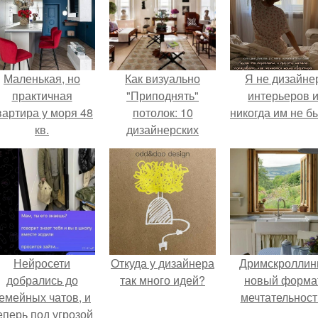
Маленькая, но
Как визуально
Я не дизайне
практичная
"Приподнять"
интерьеров 
вартира у моря 48
потолок: 10
никогда им не б
кв.
дизайнерских
приемов.
Нейросети
Откуда у дизайнера
Дримскроллинг
добрались до
так много идей?
новый форма
емейных чатов, и
мечтательност
еперь под угрозой