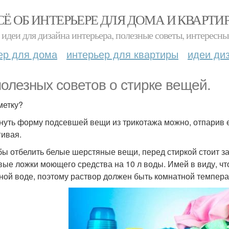
СЁ ОБ ИНТЕРЬЕРЕ ДЛЯ ДОМА И КВАРТИ
идеи для дизайна интерьера, полезные советы, интересны
ер для дома
интерьер для квартиры
идеи ди
полезных советов о стирке вещей.
метку?
рнуть форму подсевшей вещи из трикотажа можно, отпарив е
гивая.
обы отбелить белые шерстяные вещи, перед стиркой стоит з
вые ложки моющего средства на 10 л воды. Имей в виду, чт
ной воде, поэтому раствор должен быть комнатной темпера