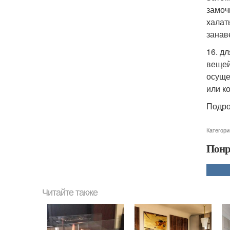
замоч
халат
занав
16. д
вещей
осуще
или ко
Подро
Категори
Понр
Читайте также