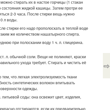
можно стирать их в настое горчицы (1 стакан
о состояния жидкой кашицы. Затем протри ее
яться 2-3 часа. После стирки вещь нужно
0 л воды.
сле стирки его надо прополоскать в теплой воде
с таким же количеством нашатырного спирта.
еднюю при полоскании воду 1 ч. л. глицерина.
 ст. л. обычной соли. Вещи не полиняют, краски
равильного ухода требует. Стирать и чистить её
⇨
о тем, что легкая электролизуемость ткани
бность синтетических волокон впитывать
поверхности одежды.
. питьевой соды: она освежит цвет, изделия,
екрасно отстираются, если их предварительно