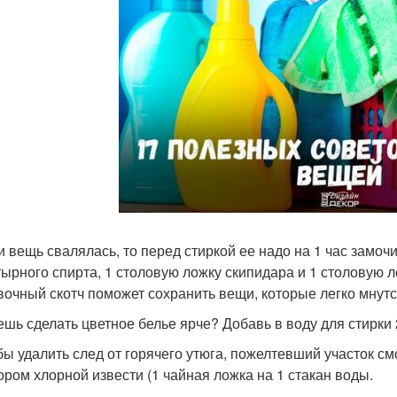
ли вещь свалялась, то перед стиркой ее надо на 1 час замо
ырного спирта, 1 столовую ложку скипидара и 1 столовую л
вочный скотч поможет сохранить вещи, которые легко мнутс
чешь сделать цветное белье ярче? Добавь в воду для стирки
обы удалить след от горячего утюга, пожелтевший участок см
ором хлорной извести (1 чайная ложка на 1 стакан воды.