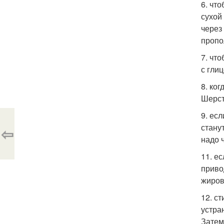
6. чт
сухой
через
пропо
7. чт
с гли
8. ко
Шерст
9. ес
стану
⇦
надо 
11. е
приво
жиров
12. с
устра
Затем