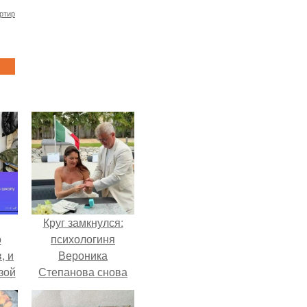
ртир
Круг замкнулся:
о
психологиня
, и
Вероника
зой
Степанова снова
ы.
вышла замуж за
собственного