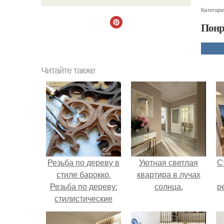
Категори
Понр
Читайте также
Резьба по дереву в
Уютная светлая
С
стиле барокко.
квартира в лучах
Резьба по дереву:
солнца.
р
стилистические
направления и
характерные узоры.