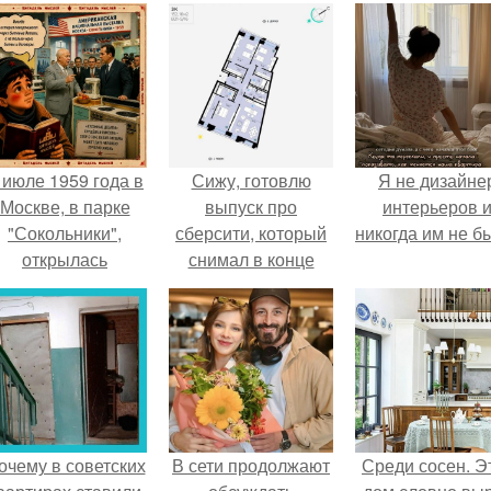
 июле 1959 года в
Сижу, готовлю
Я не дизайне
Москве, в парке
выпуск про
интерьеров 
"Сокольники",
сберсити, который
никогда им не б
открылась
снимал в конце
американская
сентября в Москве.
национальная
выставка.
очему в советских
В сети продолжают
Среди сосен. Э