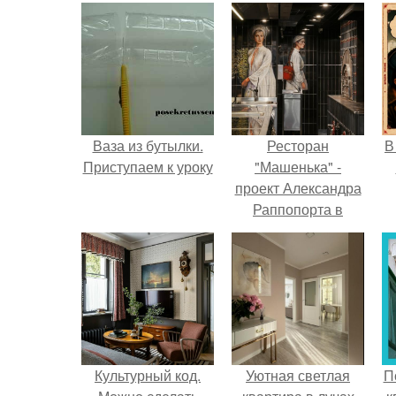
Ваза из бутылки.
Ресторан
В
Приступаем к уроку
"Машенька" -
проект Александра
Раппопорта в
"зарядье", где
каждый сантиметр
пространства
дышит русской
самобытностью.
Культурный код.
Уютная светлая
П