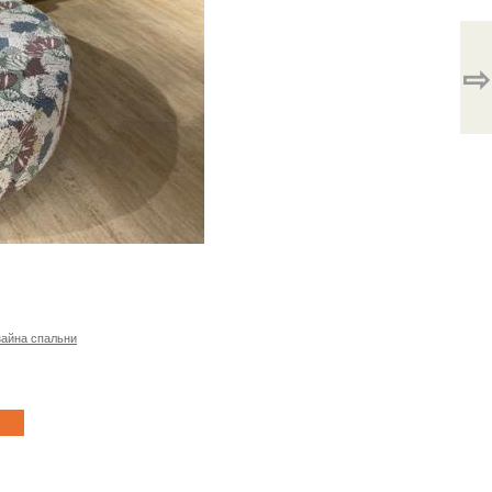
⇨
зайна спальни