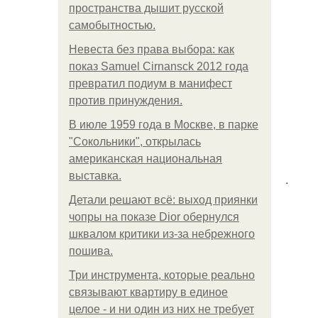
пространства дышит русской
самобытностью.
Невеста без права выбора: как
показ Samuel Cirnansck 2012 года
превратил подиум в манифест
против принуждения.
В июле 1959 года в Москве, в парке
"Сокольники", открылась
американская национальная
выставка.
.
Детали решают всё: выход приянки
чопры на показе Dior обернулся
шквалом критики из-за небрежного
пошива.
Три инструмента, которые реально
связывают квартиру в единое
целое - и ни один из них не требует