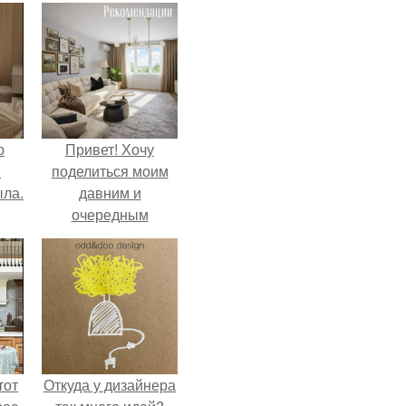
р
Привет! Хочу
и
поделиться моим
ыла.
давним и
очередным
неопубликованным
проектом.
тот
Откуда у дизайнера