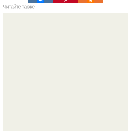
Читайте также
Сколько сохнут обои на флизелиновой основе после
поклейки. Когда высохнет клей?
Стильный ремонт в двушке - мечта реальностью стала!