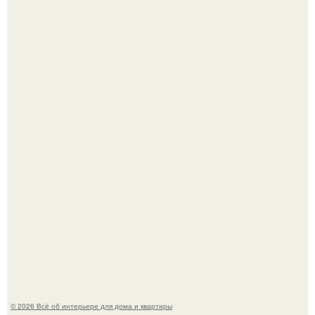
5 ошибок в планировке, из-за которых вы теряете метры.
Детали решают всё: выход приянки чопры на показе Dior
обернулся шквалом критики из-за небрежного пошива.
© 2026 Всё об интерьере для дома и квартиры