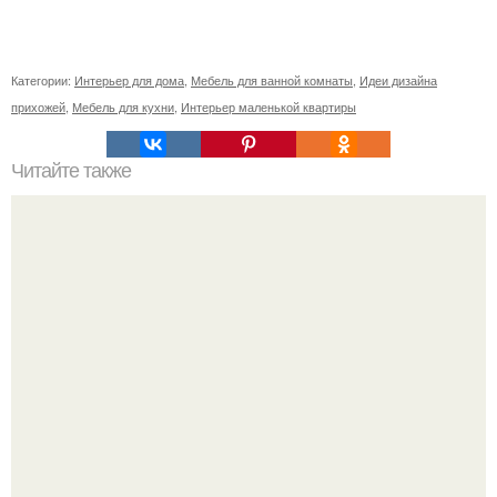
Категории:
Интерьер для дома
,
Мебель для ванной комнаты
,
Идеи дизайна
прихожей
,
Мебель для кухни
,
Интерьер маленькой квартиры
Читайте также
Значение картина с волками. В том случае, если вы
любите вышивать, то наверняка задумывались о том,
что означает та или иная вышитая вами картина.