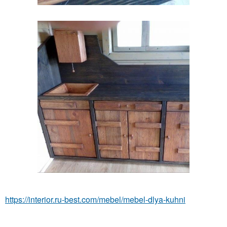
https://interior.ru-best.com/mebel/mebel-dlya-kuhni