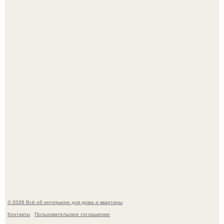
Визуализация квартиры в ЖК "Булычев".
5 ошибок в планировке, из-за которых вы теряете метры.
© 2026 Всё об интерьере для дома и квартиры
Контакты
Пользовательское соглашение