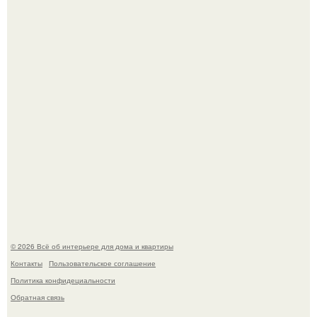
"Проиллюстрированные Люди": Томас майландер
превратил солнечные ожоги в арт - объект.
Детали решают всё: выход приянки чопры на показе Dior
обернулся шквалом критики из-за небрежного пошива.
© 2026 Всё об интерьере для дома и квартиры
Контакты
Пользовательское соглашение
Политика конфидециальности
Обратная связь