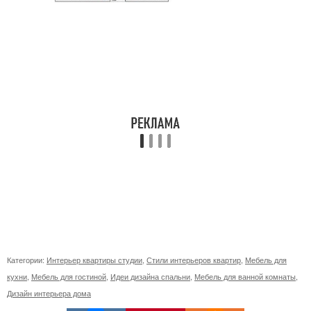
Категории:
Интерьер квартиры студии
,
Стили интерьеров квартир
,
Мебель для
кухни
,
Мебель для гостиной
,
Идеи дизайна спальни
,
Мебель для ванной комнаты
,
Дизайн интерьера дома