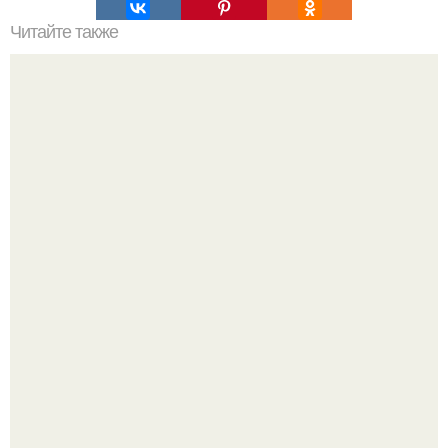
Читайте также
Как правильно обрезать герань, чтобы она пышно цвела.
Уютная светлая квартира в лучах солнца.