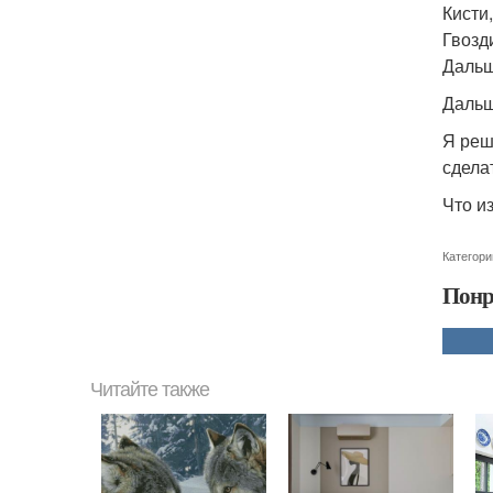
Кисти,
Гвозд
Дальш
Дальш
Я реш
сделат
Что и
Категори
Понр
Читайте также