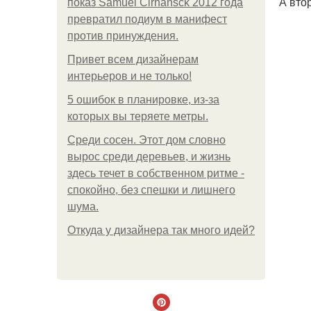
А вто
показ Samuel Cirnansck 2012 года
превратил подиум в манифест
против принуждения.
Привет всем дизайнерам
интерьеров и не только!
5 ошибок в планировке, из-за
которых вы теряете метры.
Среди сосен. Этот дом словно
вырос среди деревьев, и жизнь
здесь течет в собственном ритме -
спокойно, без спешки и лишнего
шума.
Откуда у дизайнера так много идей?