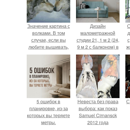
Значение картина с
Дизайн
С
волками. В том
малометражной
д
случае, если вы
студии 21, 1 м 2 (24,
с
любите вышивать,
9 м 2 с балконом) в
ж
то наверняка
Краснодаре.
с
задумывались о
том, что означает та
с
или иная вышитая
вами картина.
5 ошибок в
Невеста без права
С
планировке, из-за
выбора: как показ
которых вы теряете
Samuel Cirnansck
метры.
2012 года
превратил подиум