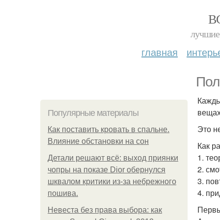
В
лучшие 
главная
интерь
Пол
Кажды
вещах
Популярные материалы
Это не
Как поставить кровать в спальне.
Влияние обстановки на сон
Как р
1. тео
Детали решают всё: выход приянки
2. смо
чопры на показе Dior обернулся
3. пов
шквалом критики из-за небрежного
4. пр
пошива.
Первы
Невеста без права выбора: как