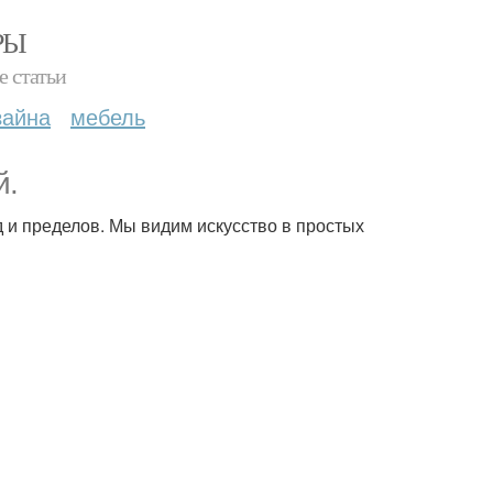
РЫ
е статьи
зайна
мебель
й.
д и пределов. Мы видим искусство в простых