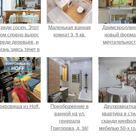
реди сосен. Этот
Маленькая ванная
Дримскроллинг
ом словно вырос
комнат 3. 5 кв.
новый форма
реди деревьев, и
мечтательност
изнь здесь течет в
обственном ритме
- спокойно, без
пешки и лишнего
шума.
окровища из Hoff.
Преображение в
Двухкомнатна
ванной на ул.
квартира в сти
генерала
сканди кинфол
Григорова, д. 36!
мебелью 50-х го
в высотке на