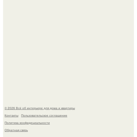
Привет всем дизайнерам интерьеров и не только!
5 ошибок в планировке, из-за которых вы теряете метры.
© 2026 Всё об интерьере для дома и квартиры
Контакты
Пользовательское соглашение
Политика конфидециальности
Обратная связь