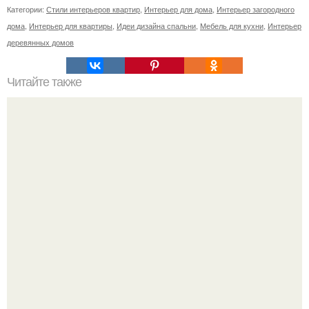
Категории:
Стили интерьеров квартир
,
Интерьер для дома
,
Интерьер загородного
дома
,
Интерьер для квартиры
,
Идеи дизайна спальни
,
Мебель для кухни
,
Интерьер
деревянных домов
Читайте также
Шикарный дом, фрукты и светлые простыни:
эксклюзивные фото из путешествия Нюши с женихом в
Кению!