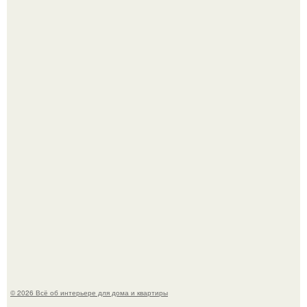
Литературная Москва. Дома - музеи писателей.
Это жилой комплекс в Париже, в пригороде нуази - ле -
гран.
© 2026 Всё об интерьере для дома и квартиры