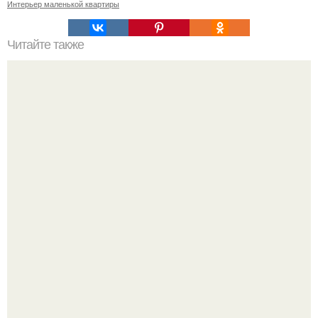
Интерьер маленькой квартиры
Читайте также
Как правильно обрезать герань, чтобы она пышно цвела.
Дизайн малометражной студии 21, 1 м 2 (24, 9 м 2 с