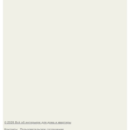
69-Летний житель Италии создал фальшивый античный
амфитеатр и долгое время успешно выдавал его за
настоящее историческое наследие.
Сокровища из Hoff.
© 2026 Всё об интерьере для дома и квартиры
Контакты
Пользовательское соглашение