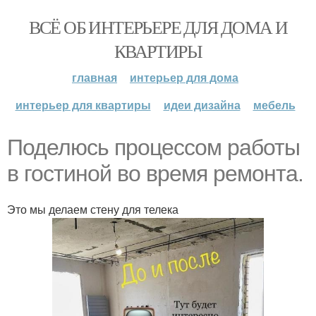
ВСЁ ОБ ИНТЕРЬЕРЕ ДЛЯ ДОМА И
КВАРТИРЫ
главная
интерьер для дома
интерьер для квартиры
идеи дизайна
мебель
Поделюсь процессом работы
в гостиной во время ремонта.
Это мы делаем стену для телека