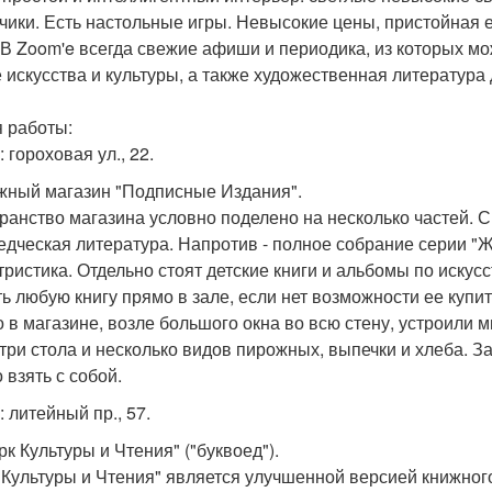
чики. Есть настольные игры. Невысокие цены, пристойная е
 В Zoom'e всегда свежие афиши и периодика, из которых мо
 искусства и культуры, а также художественная литература 
 работы:
 гороховая ул., 22.
ижный магазин "Подписные Издания".
ранство магазина условно поделено на несколько частей. Ср
едческая литература. Напротив - полное собрание серии "
тристика. Отдельно стоят детские книги и альбомы по искус
ть любую книгу прямо в зале, если нет возможности ее купит
 в магазине, возле большого окна во всю стену, устроили м
 три стола и несколько видов пирожных, выпечки и хлеба. З
 взять с собой.
 литейный пр., 57.
рк Культуры и Чтения" ("буквоед").
 Культуры и Чтения" является улучшенной версией книжного 