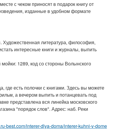
есте с чеком приносят в подарок книгу от
оизведения, изданные в удобном формате
ы. Художественная литература, философия,
листать интересные книги и журналы, выпить
й мойки: 1289, код со стороны Волынского
а, где есть полочки с книгами. Здесь вы можете
 фильм, а вечером выпить и потанцевать под
авке представлена вся линейка московского
газина "порядок слов". Адрес: наб. Реки
ior.ru-best.com/interer-dlya-doma/interer-kuhni-v-dome