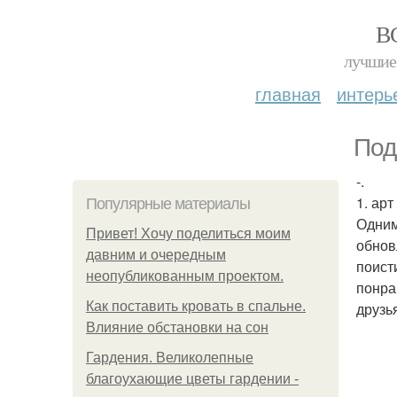
В
лучшие 
главная
интерь
Под
-.
1. арт
Популярные материалы
Одним
Привет! Хочу поделиться моим
обнов
давним и очередным
поист
неопубликованным проектом.
понра
Как поставить кровать в спальне.
друзь
Влияние обстановки на сон
Гардения. Великолепные
благоухающие цветы гардении -