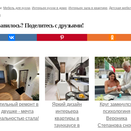
и:
Мебель для кухни
,
Интерьер кухни в доме
,
Интерьер зала в квартире
,
Детская мебе
ы
авилось? Поделитесь с друзьями!
тильный ремонт в
Яркий дизайн
Круг замкнулс
двушке - мечта
интерьера
психологиня
еальностью стала!
квартиры в
Вероника
таунхаусе в
Степанова сно