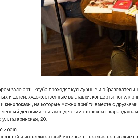
ором зале арт - клуба проходят культурные и образовател
лых и детей: художественные выставки, концерты популярны
 и кинопоказы, на которые можно прийти вместе с друзьями.
вленный детскими книгами, детским столиком с карандашам
 ул. гагаринская, 20.
фе Zoom.
 простой и интеллигентный интерьер: светлые невысокие сво