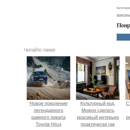
Категори
квартир
Понр
Читайте также
Новое поколение
Культурный код.
С
легендарного
Можно сделать
рамного пикапа
красивый интерьер
р
Toyota Hilux
практически где