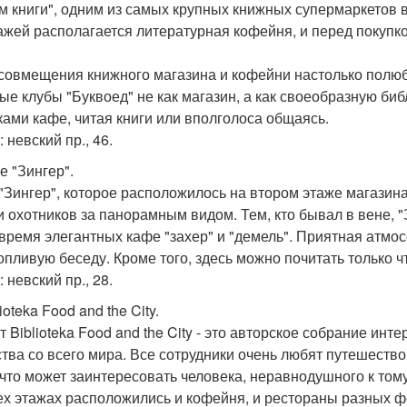
м книги", одним из самых крупных книжных супермаркетов 
ажей располагается литературная кофейня, и перед покупко
совмещения книжного магазина и кофейни настолько полюб
ые клубы "Буквоед" не как магазин, а как своеобразную биб
ками кафе, читая книги или вполголоса общаясь.
 невский пр., 46.
е "Зингер".
"Зингер", которое расположилось на втором этаже магазина
и охотников за панорамным видом. Тем, кто бывал в вене, 
 время элегантных кафе "захер" и "демель". Приятная атмо
опливую беседу. Кроме того, здесь можно почитать только ч
 невский пр., 28.
lioteka Food and the City.
 Biblioteka Food and the City - это авторское собрание инте
ства со всего мира. Все сотрудники очень любят путешествов
 что может заинтересовать человека, неравнодушного к том
ех этажах расположились и кофейня, и рестораны разных фо