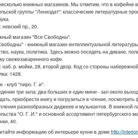
несколько книжных магазинов. Мы отметим, что в кофейне вм
ельской группы "Лениздат": классические литературные пр
бука.
 невский пр., 20.
ижный магазин "Все Свободны".
Свободны" - книжный магазин интеллектуальной литератур
ство, наука, политика. Здесь можно посидеть на диване, по
ку свежезаваренного кофе.
: наб. р. мойки, 28, второй двор. Код со стороны набережно
лка: 1428.
е - клуб "пиро. Г. и".
едении три зала: два больших и один мини - зал около выход
дать, приобрести книгу и погрузиться в чтение, посмотреть
пления разнообразных диджеев и музыкантов. В книжной л
ельства "О. Г. И." и основной ассортимент петербургского ма
нки, 40.
итайте информацию об интерьере кухни в доме
http://inter