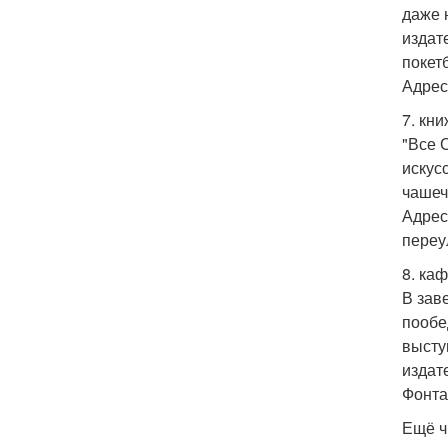
даже 
издат
покет
Адрес:
7. кн
"Все 
искус
чашеч
Адрес
переу
8. каф
В зав
пообе
высту
издат
Фонта
Ещё ч