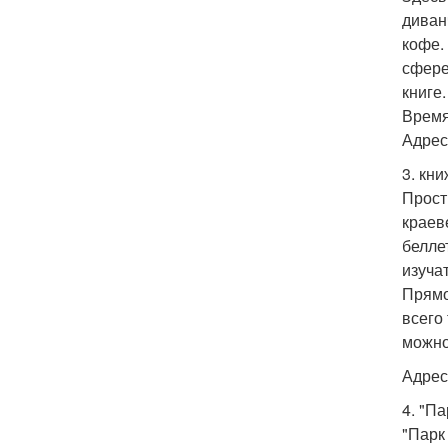
диван
кофе.
сфере
книге.
Время
Адрес:
3. кн
Прост
краев
белле
изуча
Прямо
всего
можно
Адрес:
4. "Па
"Парк